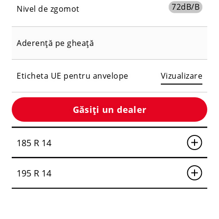
72
dB/B
Nivel de zgomot
Aderență pe gheață
Eticheta UE pentru anvelope
Vizualizare
Găsiți un dealer
185 R 14
195 R 14