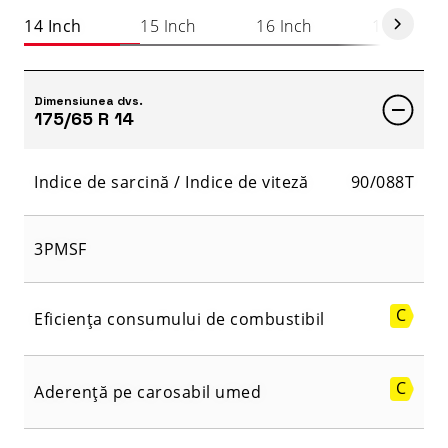
14 Inch
15 Inch
16 Inch
17 Inch
Dimensiunea dvs.
175/65 R 14
Indice de sarcină / Indice de viteză
90/088T
3PMSF
C
Eficiența consumului de combustibil
C
Aderență pe carosabil umed